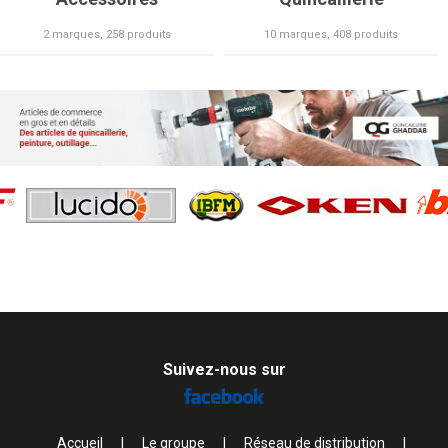
2 marques, 258 produits
10 marques, 408 produits
Suivez-nous sur
Accueil
|
Le groupe
|
Réseau de distribution
|