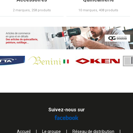
2 marques, 258 produits
10 marques, 408 produits
Suivez-nous sur
Accueil
|
Le groupe
|
Réseau de distribution
|